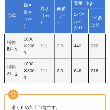
質量（kg）
幅✕
高さ
面積
長さ
1パネ
形式
（㎜
（㎡
1㎡あ
（㎜
ルあ
）
）
たり
）
たり
1000
補強
✕200
211
2.0
440
220
型−１
0
1000
補強
✕300
211
3.0
646
216
型−２
0
滑り止め加工可能です。